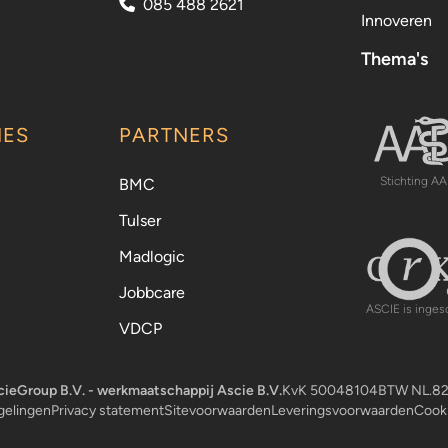
085 488 2621
Innoveren
Thema's
IES
PARTNERS
Stichting 
Stichting A
BMC
Tulser
Madlogic
Jobbcare
Centraal Re
ASCIE is inges
VDCP
ieGroup B.V. - werkmaatschappij Ascie B.V.
KvK 50048104
BTW NL.82
gelingen
Privacy statement
Sitevoorwaarden
Leveringsvoorwaarden
Cook