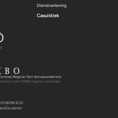
Dienstverlening
Casuïstiek
AAD
AD
gister Kort Beroepsonderwijs
chreven in het CRKBO-register instellingen.
2518296.B.02
ies
Disclaimer