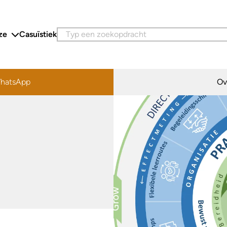
ze
Casuïstiek
hatsApp
Ov
 een bericht op