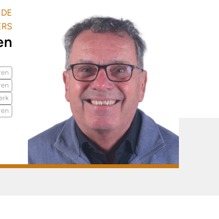
 DE
ERS
en
ren
ren
erk
ren