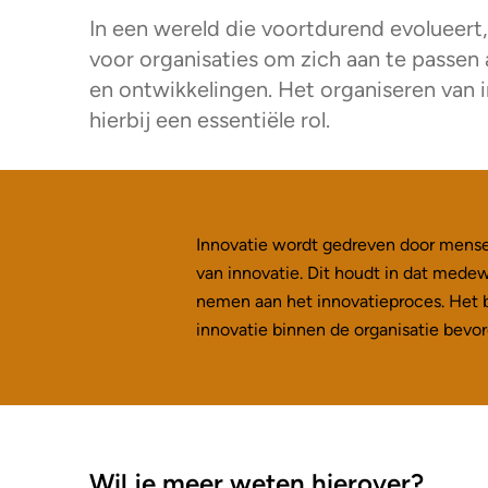
In een wereld die voortdurend evolueert, 
voor organisaties om zich aan te passen
en ontwikkelingen. Het organiseren van i
hierbij een essentiële rol.
Innovatie wordt gedreven door mensen
van innovatie. Dit houdt in dat med
nemen aan het innovatieproces. Het b
innovatie binnen de organisatie bevor
Wil je meer weten hierover?