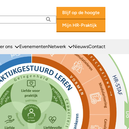
Blijf op de hoogte
Mijn HR-Praktijk
Zoeken
Secu
er ons
Evenementen
Netwerk
Nieuws
Contact