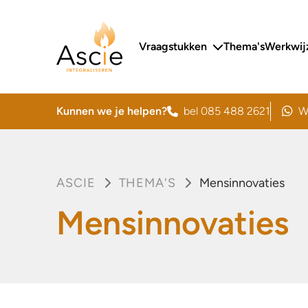
Ascie
Primair menu
Vraagstukken
Thema's
Werkwij
Kunnen we je helpen?
bel 085 488 2621
W
stuur
ASCIE
THEMA'S
Mensinnovaties
Mensinnovaties