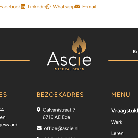
Facebook
Linkedin
Whatsapp
E-mail
Ku
ES
BEZOEKADRES
MENU
34
Galvanistraat 7
Vraagstuk
sen
6716 AE Ede
Werk
gewaard
office@ascie.nl
Leren