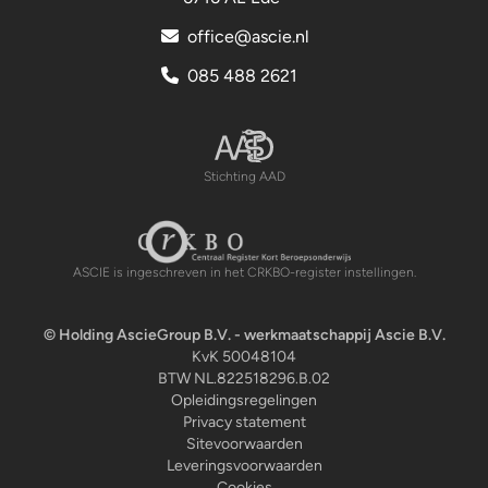
office@ascie.nl
085 488 2621
Stichting AAD
Stichting AAD
ASCIE is ingeschreven in het CRKBO-register instellingen.
Centraal Register Kort Beroepsonderwijs
© Holding AscieGroup B.V. - werkmaatschappij Ascie B.V.
KvK 50048104
BTW NL.822518296.B.02
Opleidingsregelingen
Privacy statement
Sitevoorwaarden
Leveringsvoorwaarden
Cookies