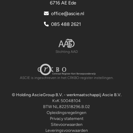
6716 AE Ede
office@ascie.nl
085 488 2621
Stichting AAD
Stichting AAD
ASCIE is ingeschreven in het CRKBO-register instellingen.
Centraal Register Kort Beroepsonderwijs
© Holding AscieGroup B.V. - werkmaatschappij Ascie B.V.
KvK 50048104
BTW NL.822518296.B.02
Opleidingsregelingen
Privacy statement
Sitevoorwaarden
Leveringsvoorwaarden