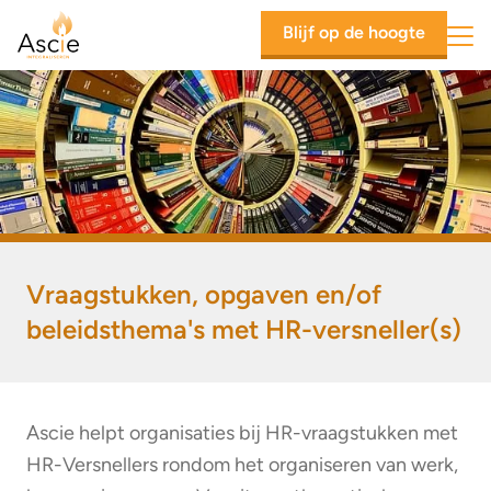
Ascie
Blijf op de hoogte
Mob
Vraagstukken, opgaven en/of
beleidsthema's met HR-versneller(s)
Ascie helpt organisaties bij HR-vraagstukken met
HR-Versnellers rondom het organiseren van werk,