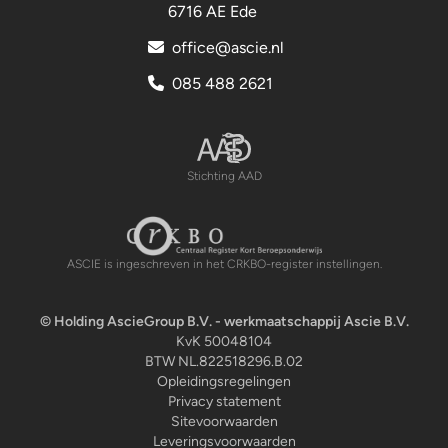
6716 AE Ede
office@ascie.nl
085 488 2621
Stichting AAD
Stichting AAD
ASCIE is ingeschreven in het CRKBO-register instellingen.
Centraal Register Kort Beroepsonderwijs
© Holding AscieGroup B.V. - werkmaatschappij Ascie B.V.
KvK 50048104
BTW NL.822518296.B.02
Opleidingsregelingen
Privacy statement
Sitevoorwaarden
Leveringsvoorwaarden