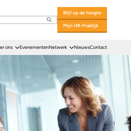
Blijf op de hoogte
Mijn HR-Praktijk
Zoeken
Secu
er ons
Evenementen
Netwerk
Nieuws
Contact