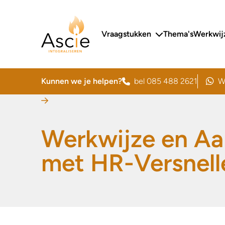
Ascie
Primair menu
Vraagstukken
Thema's
Werkwij
Kunnen we je helpen?
bel 085 488 2621
W
stuur
Werkwijze en A
met HR-Versnell