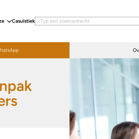
ze
Casuïstiek
hatsApp
Ov
 een bericht op
anpak
ers