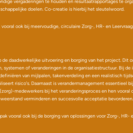
bondige vergaderingen te houden en resultaatrapportages te org
happelijke doelen. Co-creatie is hierbij het sleutelwoord.
ooral ook bij meervoudige, circulaire Zorg-, HR- en Leervraag
 de daadwerkelijke uitvoering en borging van het project. Dit 
systemen of veranderingen in de organisatiestructuur. Bij de
 definiëren van mijlpalen, takenverdeling en een realistisch tij
iseert risico's. Daarnaast is verandermanagement essentieel b
 (zorg)-medewerkers bij het veranderingsproces en hen vooral
n weerstand verminderen en succesvolle acceptatie bevorderen
ak vooral ook bij de borging van oplossingen voor Zorg-, HR- 