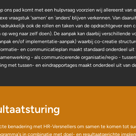
ons pad komt met een hulpvraag voorzien wij allereerst van een
e vraagstuk 'samen' en 'anders' blijven verkennen. Van daaruit
nadrukkelijk ook de rollen en taken van de opdrachtgever een 
 op weg naar zelf doen). De aanpak kan daarbij verschillende
pak en/of implementatie-aanpak) waarbij co-creatie structur
formatie- en communicatieplan maakt standaard onderdeel uit
n samenwerking - als communicerende organisatie/regio - tussen
ing met tussen- en eindrapportages maakt onderdeel uit van de
ltaatsturing
recte benadering met HR-Versnellers om samen te komen tot su
gramma's in combinatie met doel- en resultaatgerichte impleme