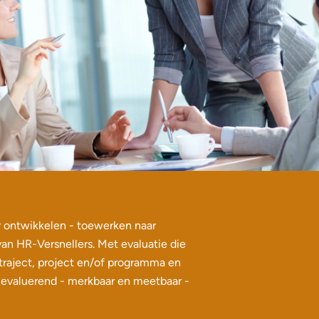
ir ontwikkelen - toewerken naar
van HR-Versnellers. Met evaluatie die
 traject, project en/of programma en
valuerend - merkbaar en meetbaar -