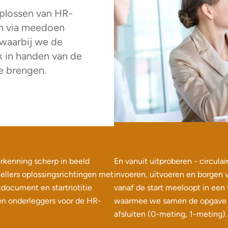
oplossen van HR-
en via meedoen
 waarbij we de
k in handen van de
e brengen.
rkenning scherp in beeld
En vanuit uitproberen - circula
ellers oplossingsrichtingen met
invoeren, uitvoeren en borgen 
rtdocument en startnotitie
vanaf de start meeloopt in een
en onderleggers voor de HR-
waarmee we samen de opgave e
afsluiten (0-meting, 1-meting).