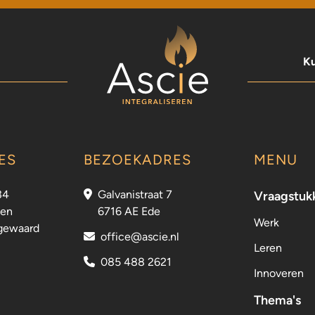
Ku
ES
BEZOEKADRES
MENU
34
Galvanistraat 7
Vraagstuk
sen
6716 AE Ede
Werk
gewaard
office@ascie.nl
Leren
085 488 2621
Innoveren
Thema's