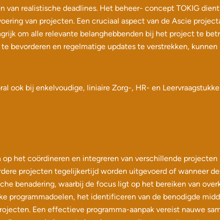
n van realistische deadlines. Het beheer- concept TOKIG dient 
itvoering van projecten. Een cruciaal aspect van de Ascie projec
rijk om alle relevante belanghebbenden bij het project te bet
e bevorderen en regelmatige updates te verstrekken, kunnen p
al ook bij enkelvoudige, liniaire Zorg-, HR- en Leervraagstukke
op het coördineren en integreren van verschillende projecten b
rdere projecten tegelijkertijd worden uitgevoerd of wanneer dez
che benadering, waarbij de focus ligt op het bereiken van over
ijke programmadoelen, het identificeren van de benodigde mid
rojecten. Een effectieve programma-aanpak vereist nauwe sam